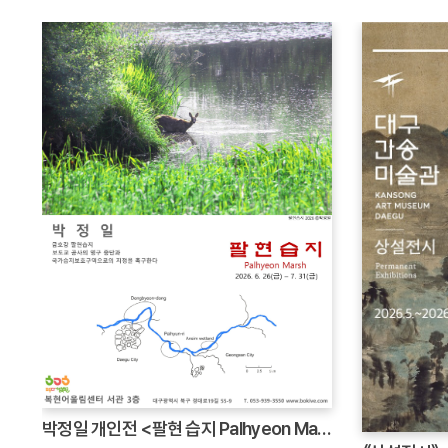
박정일 개인전 <팔현 습지 Palhyeon Marsh>>