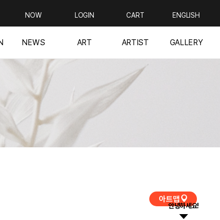
NOW
LOGIN
CART
ENGLISH
N
NEWS
ART
ARTIST
GALLERY
아트맵
안녕하세요!