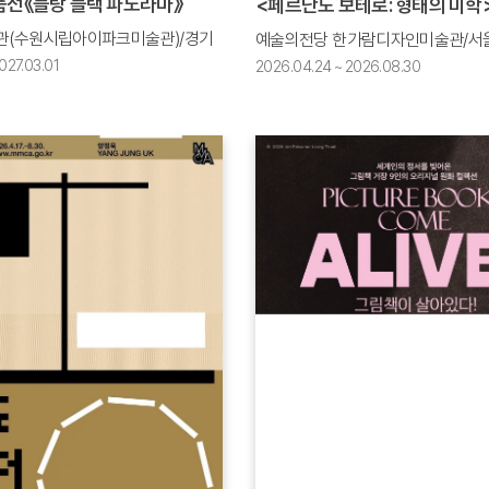
품전《블랑 블랙 파노라마》
<페르난도 보테로: 형태의 미학
(수원시립아이파크미술관)/경기
예술의전당 한가람디자인미술관/서
027.03.01
2026.04.24 ~ 2026.08.30