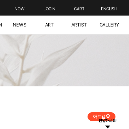
NOW
LOGIN
CART
ENGLISH
N
NEWS
ART
ARTIST
GALLERY
아트맵
안녕하세요!