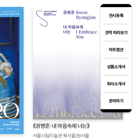
전시등록
견적 미리보기
아트캡션
상품소개서
회사소개서
문의하기
《권병준: 내 마음속에 너는》
서울시립미술관 북서울관/서울