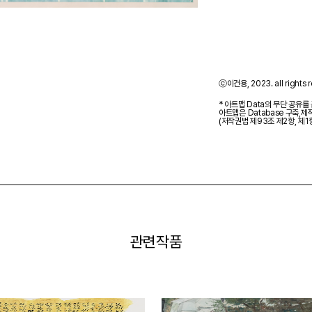
ⓒ이건용, 2023. all rights r
* 아트맵 Data의 무단 공유를
아트맵은 Database 구축,
(저작권법 제93조 제2항, 제1
관련작품