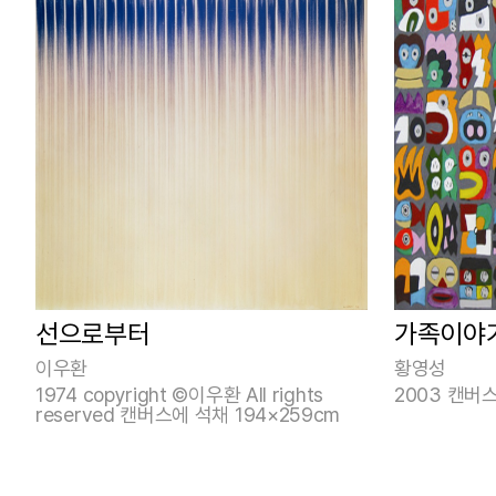
선으로부터
가족이야
이우환
황영성
1974 copyright ©이우환 All rights
2003 캔버스
reserved 캔버스에 석채 194×259cm