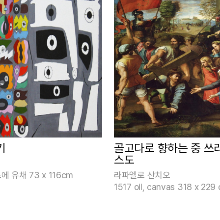
기
골고다로 향하는 중 쓰
스도
에 유채 73 x 116cm
라파엘로 산치오
1517 oil, canvas 318 x 229