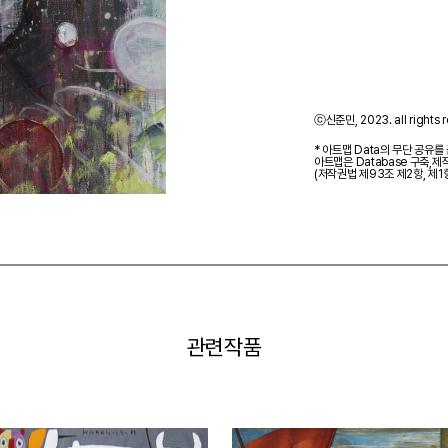
ⓒ신준민, 2023. all rights r
* 아트맵 Data의 무단 공유를
아트맵은 Database 구축,
(저작권법 제93조 제2항, 제1
관련작품