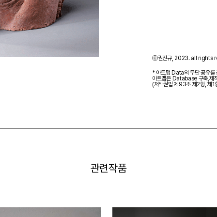
ⓒ권진규, 2023. all rights r
* 아트맵 Data의 무단 공유를
아트맵은 Database 구축,
(저작권법 제93조 제2항, 제1
관련작품