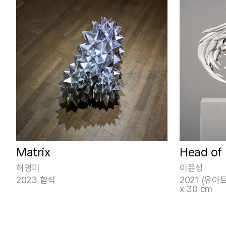
Matrix
Head of
허영미
이윤성
2023 함석
2021 (유아
x 30 cm