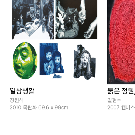
일상생활
붉은 정원
장원석
길현수
2010 목판화 69.6 x 99cm
2007 캔버스