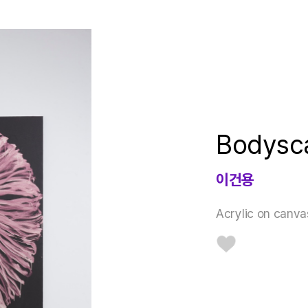
Bodysc
이건용
Acrylic on canv