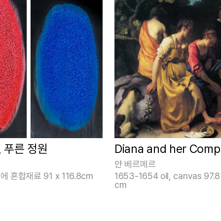
, 푸른 정원
Diana and her Comp
얀 베르메르
에 혼합재료 91 x 116.8cm
1653-1654 oil, canvas 97.8
cm