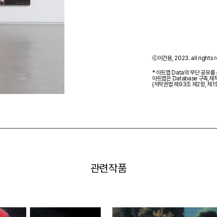
ⓒ이건용, 2023. all rights r
* 아트맵 Data의 무단 공유를
아트맵은 Database 구축,
(저작권법 제93조 제2항, 제1
관련작품