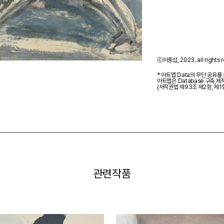
ⓒ이중섭, 2023. all rights r
* 아트맵 Data의 무단 공유를
아트맵은 Database 구축,
(저작권법 제93조 제2항, 제1
관련작품