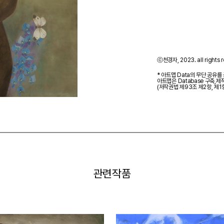
ⓒ천경자, 2023. all rights r
* 아트맵 Data의 무단 공유를
아트맵은 Database 구축,
(저작권법 제93조 제2항, 제1
관련작품