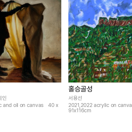
VI
홀승골성
케인
서용선
c and oil on canvas 40 x
2021,2022 acrylic on canv
91x116cm