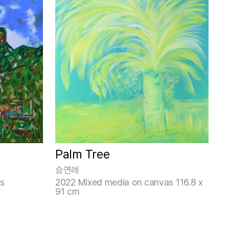
Palm Tree
승연례
as
2022 Mixed media on canvas 116.8 x
91 cm