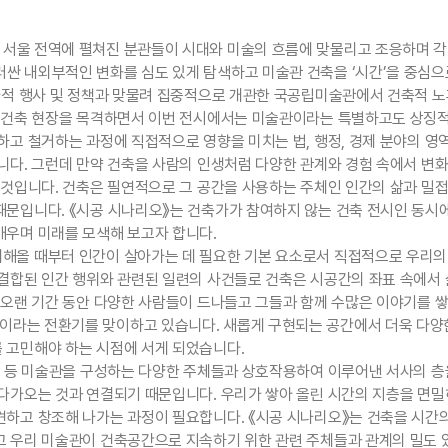
서울 전역에 펼쳐진 분관들이 시대와 미술의 흐름에 맞물리고 조응하며 각
싼 내외부적인 변화를 심도 있게 탐색하고 미술관 건축을 ‘시간’을 중심으
국가적 행사 및 정책과 맞물려 집중적으로 개관한 국공립미술관에서 건축적 
 재건축 현장을 목격하면서 이번 전시에서는 미술관이라는 특별하고도 상징적
하고 철거하는 과정에 직접적으로 영향을 미치는 법, 행정, 경제 분야의 영
니다. 그런데 만약 건축을 사람의 인생처럼 다양한 관계와 경험 속에서 변
 것입니다. 건축은 필연적으로 그 공간을 사용하는 주체인 인간의 삶과 밀접
때문입니다. 《시공 시나리오》는 건축가가 참여하지 않는 건축 전시인 동시에
깨우며 미래를 모색해 보고자 합니다.
해올 때부터 인간이 살아가는 데 필요한 기본 요소로서 직접적으로 우리의 몸
 결합된 인간 행위와 관련된 일련의 사건들로 건축은 시공간의 좌표 속에
 오랜 기간 동안 다양한 사람들이 드나들고 그들과 함께 수많은 이야기를 쌓
라는 전환기를 맞이하고 있습니다. 새롭게 구현되는 공간에서 더욱 다양한
 고민해야 하는 시점에 서게 되었습니다.
램 등 미술관을 구성하는 다양한 주체들과 상호작용하여 이루어낸 서사의 층
 다가오는 것과 연결되기 때문입니다. 우리가 쌓아 올린 시간의 지층을 면
견하고 창조해 나가는 과정이 필요합니다. 《시공 시나리오》는 건축을 시간
고 우리 미술관이 건축공간으로 지속하기 위한 관련 주체들과 관계의 밀도 