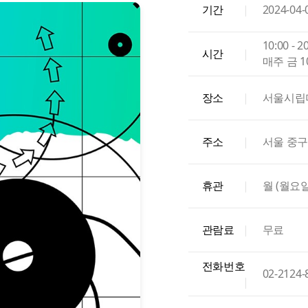
기간
|
2024-04-
10:00 -
시간
|
매주 금 1
장소
|
서울시립
주소
|
서울 중구
휴관
|
월 (월요
관람료
|
무료
전화번호
02-2124-
|