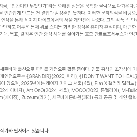
지금, “인간이란 무엇인가”라는 오래된 질문은 묵직한 울림으로 다가온다.
리를 인간답게 만드는 건 결핍과 감정뿐인 듯하다. 이러한 문제의식을 바탕으
회화 연작을 통해 레이지 마이크에서의 서울 개인전에 나섰다. 그의 작품 속 
 단단하고 어두운 몸체 위로 스며든 화려한 장식은 흠이자 흔적이며, 매끈
꿈, 기대, 목표, 결점은 인간 중심 시대를 살아가는 호모 안트로포세누스가
.1977)는 세르비아 출신으로 파리를 거점으로 활동 중이다. 인물 흉상과 조각상
로는 《GRANDIR》(2020, 파리), 《I DON’T WANT TO HEAL》(2
리) 등이 있으며, 2025년에는 레이지 마이크 서울(4월), Plan X 갤러리 밀
024, 이비자), Art OnO(2024, 서울), MOCO(2023, 몽펠리에), M-Bu
 작가와 필자에게 있습니다.