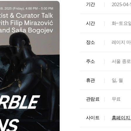
기간
|
2025-04-
시간
|
화~토요일 1
장소
|
레이지 마
주소
|
서울 종로
휴관
|
일, 월
관람료
|
무료
사이트
|
홈페이지