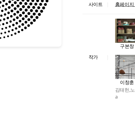
사이트
|
홈페이지
구본창
작가
|
이창훈
김태헌,노
a