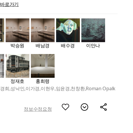
 바로가기
박승원
배남경
배수경
이만나
정재호
홍희령
경희,성낙인,이가경,이현우,임윤경,천창환,Roman Opalk
정보수정요청