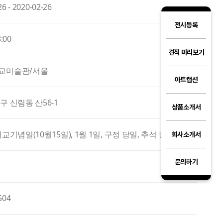
26 - 2020-02-26
전시등록
8:00
견적 미리보기
교미술관/서울
아트캡션
구 신림동 산56-1
상품소개서
교기념일(10월15일), 1월 1일, 구정 당일, 추석 당일
회사소개서
문의하기
504