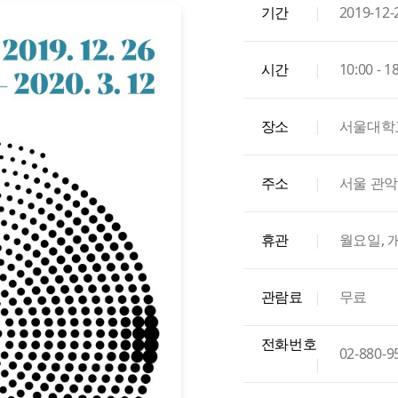
기간
|
2019-12-
시간
|
10:00 - 1
장소
|
서울대학
주소
|
서울 관악
휴관
|
월요일, 개
관람료
|
무료
전화번호
02-880-9
|