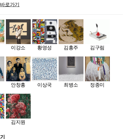
 바로가기
이강소
황영성
김홍주
김구림
안창홍
이상국
최병소
정종미
김지원
보기