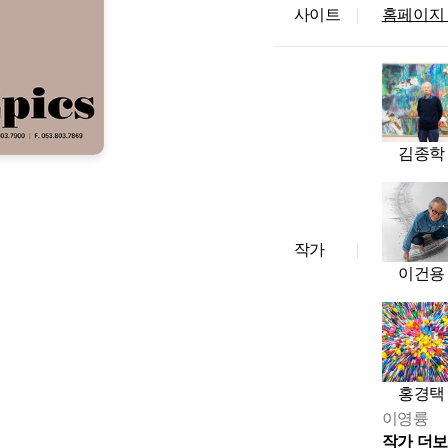
사이트
|
홈페이지
김종학
작가
|
이건용
홍경택
이영륭
작가 더