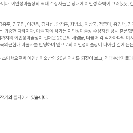
이다. 이인성미술상의 역대 수상자들은 당대에 이인성 화백이 그러했듯, 
홍주, 김구림, 이건용, 김차섭, 안창홍, 최병소, 이상국, 정종미, 홍경택, 김
는 귀중한 자리이다. 이들 참여 작가는 이인성미술상 수상자전 당시 출품했던
재까지의 이인성미술상이 걸어온 20년의 세월을, 더불어 각 작가마다의 미시
 한국의근현대 미술사를 반영하며 앞으로의 이인성미술상이 나아갈 길에 든든
 조명함으로써 이인성미술상의 20년 역사를 되짚어 보고, 역대수상자들과
 작가와 필자에게 있습니다.