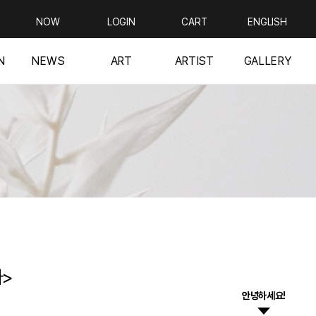
NOW
LOGIN
CART
ENGLISH
N
NEWS
ART
ARTIST
GALLERY
사>
안녕하세요!