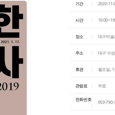
기간
|
2020-11-
시간
|
10:00~1
장소
|
대구미술
주소
|
대구 수성
휴관
|
월요일, 1
관람료
|
무료
전화번호
053-790-
|