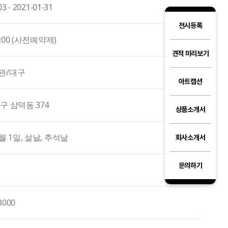
03 - 2021-01-31
전시등록
9:00 (사전예약제)
견적 미리보기
관/대구
아트캡션
구 삼덕동 374
상품소개서
월 1일, 설날, 추석날
회사소개서
문의하기
3000