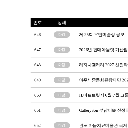
번호
상태
646
제 25회 우민미술상 공모
647
2026년 현대아울렛 가산점 ART:
648
레지나갤러리 2027 신진
649
여주세종문화관광재단 20
650
H.아트브릿지 6월·7월 그룹전
651
GallerySon 부남미술
652
완도 마음치료미술관 국제