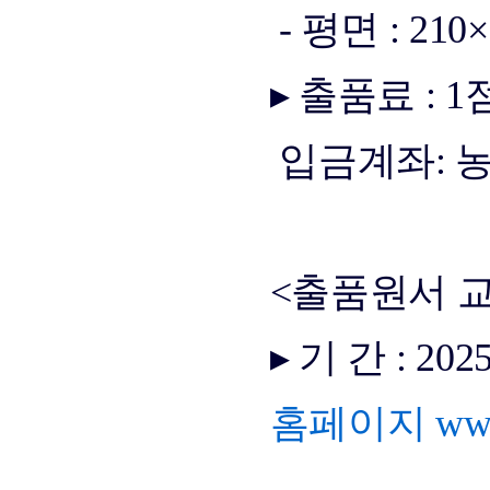
- 평면 : 210
▸ 출품료
: 1
입금계좌: 농협
<출품원서 
▸ 기 간
: 20
홈페이지 www