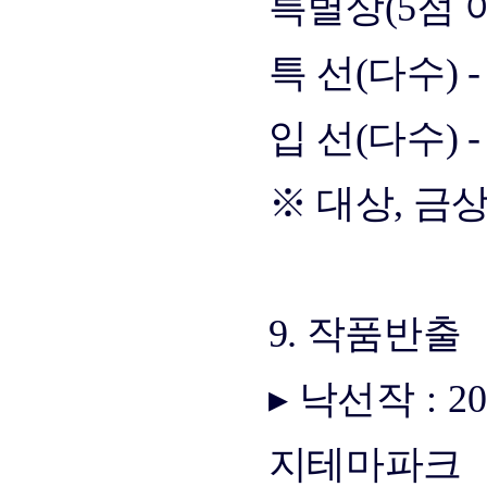
특별상(5점 이
특 선(다수) 
입 선(다수) 
※ 대상, 금
9. 작품반출
▸ 낙선작 : 20
지테마파크