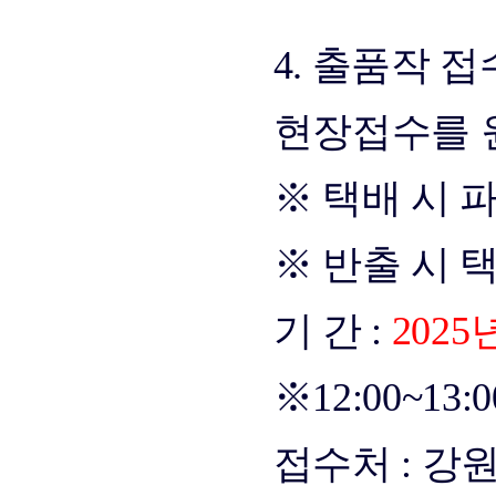
4. 출품작 접
현장접수를 원
※ 택배 시 
※ 반출 시 
기 간
:
2025년
※12:00~13
접수처
: 강