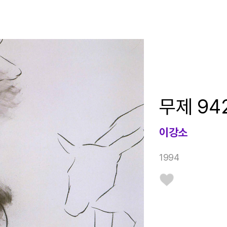
무제 94
이강소
1994