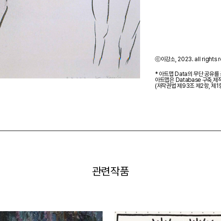
ⓒ이강소, 2023. all rights r
* 아트맵 Data의 무단 공유를
아트맵은 Database 구축,
(저작권법 제93조 제2항, 제1
관련작품