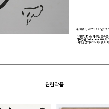
ⓒ이강소, 2023. all rights r
* 아트맵 Data의 무단 공유를
아트맵은 Database 구축,
(저작권법 제93조 제2항, 제1
관련작품